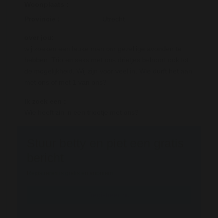
Woonplaats :
Provincie :
Utrecht
over jou:
wij zoeken een leuke man om gezellige avonden te
hebben. Trio en seks met ons drietjes behoort ook tot
de mogelijkheid. Wij zijn voor veel in. Wie durft het aan
met ons of met 1 van ons?
Ik zoek een :
Wie heeft zin in een triootje met ons?
Stuur betty en piet een gratis
bericht
Registreren is gratis en anoniem
Registreer nu