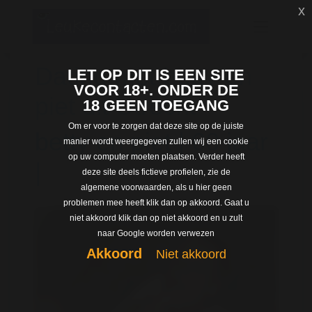
x
Dating met betty en
LET OP DIT IS EEN SITE
VOOR 18+. ONDER DE
piet uit Utrecht
18 GEEN TOEGANG
Om er voor te zorgen dat deze site op de juiste
betty en piet | 60 jaar
manier wordt weergegeven zullen wij een cookie
op uw computer moeten plaatsen. Verder heeft
|
deze site deels fictieve profielen, zie de
algemene voorwaarden, als u hier geen
problemen mee heeft klik dan op akkoord. Gaat u
niet akkoord klik dan op niet akkoord en u zult
naar Google worden verwezen
Akkoord
Niet akkoord