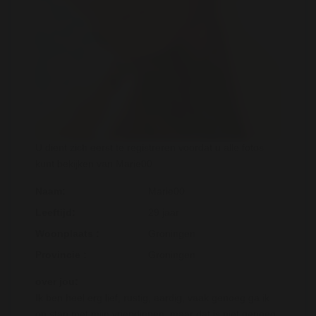
U dient zich eerst te registreren voordat u alle fotos
kunt bekijken van Marie00
Naam:
Marie00
Leeftijd:
29 jaar
Woonplaats :
Groningen
Provincie :
Groningen
over jou:
Ik ben heel erg lief, rustig, aardig, vaak genoeg ga ik
op stap met mijn vriendinnen, maar dat is niet genoeg