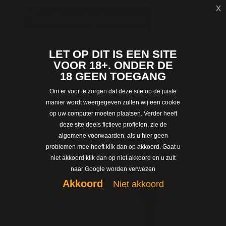
x
Dating met Marie00
LET OP DIT IS EEN SITE
VOOR 18+. ONDER DE
uit Groningen
18 GEEN TOEGANG
Om er voor te zorgen dat deze site op de juiste
Marie00 | 29 jaar |
manier wordt weergegeven zullen wij een cookie
op uw computer moeten plaatsen. Verder heeft
Groningen
deze site deels fictieve profielen, zie de
algemene voorwaarden, als u hier geen
problemen mee heeft klik dan op akkoord. Gaat u
niet akkoord klik dan op niet akkoord en u zult
naar Google worden verwezen
Akkoord
Niet akkoord