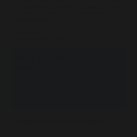
in het leven heb je ook iemand nodig waarmee je alles
kan delen en uiteindelijk een leuke toekomst hebt, voel
jij je aangesproken?
Ik zoek een :
Iemand waarmee ik alles kan delen.
Stuur Marie00 een gratis
bericht
Registreren is gratis en anoniem
Registreer nu
Bekijk alle andere singles